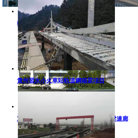
朝陽小學人行天橋鋼箱梁施工
貴州習水小火車站軌道鋼箱梁項目
重慶涪陵西站客運換乘樞紐軌道鋼箱梁連廊