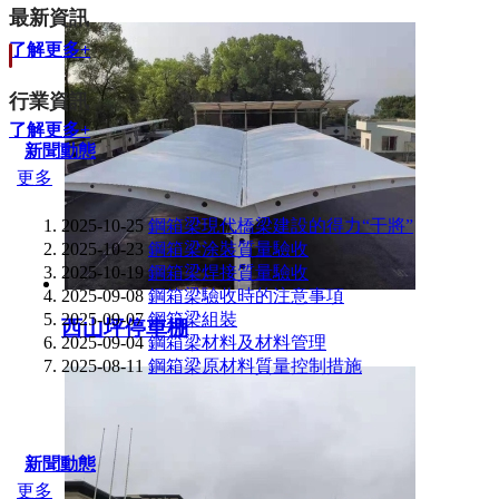
最新資訊
了解更多+
行業資訊
了解更多+
新聞動態
更多
2025-10-25
鋼箱梁現代橋梁建設的得力“干將”
2025-10-23
鋼箱梁涂裝質量驗收
2025-10-19
鋼箱梁焊接質量驗收
2025-09-08
鋼箱梁驗收時的注意事項
2025-09-07
鋼箱梁組裝
西山坪停車棚
2025-09-04
鋼箱梁材料及材料管理
2025-08-11
鋼箱梁原材料質量控制措施
新聞動態
更多