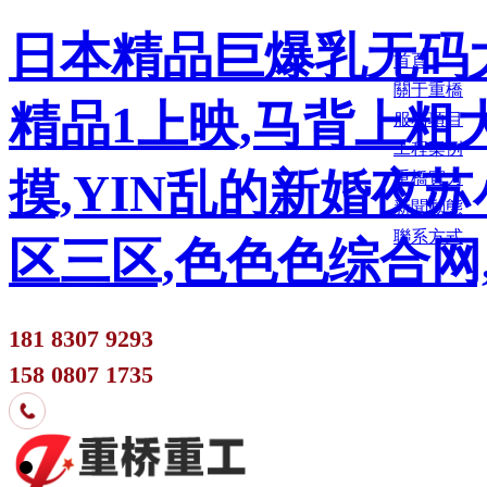
日本精品巨爆乳无码大
首頁
關于重橋
精品1上映,马背上粗
服務項目
工程案例
摸,YIN乱的新婚夜
重橋實力
新聞動態
聯系方式
区三区,色色色综合网
181 8307 9293
158 0807 1735