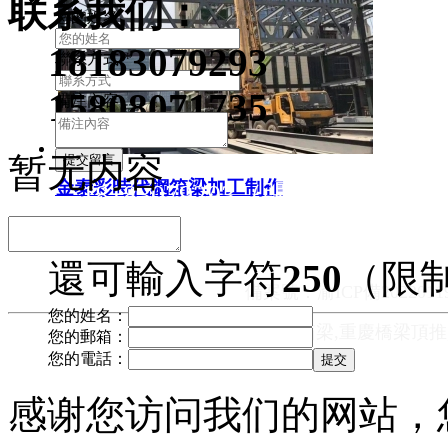
联系我们：
您的姓名
18183079293
聯系方式
*
15808071735
備注內容
暂无内容
金泰彩時代鋼箱梁加工制作
18183079293（張經理）1580
公司地址： 重慶市大足區郵
還可輸入字符
250
（限制
備案號：
渝ICP備2022011
您的姓名：
關鍵詞：重慶鋼箱梁,重慶橋梁頂推
您的郵箱：
您的電話：
感谢您访问我们的网站，