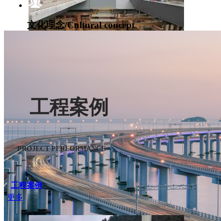
文化理念/Cultural concept
堅持“以精為本、以誠為信、以恒為贏”的文化理念
科技創新/innovation
工程案例
貴州貴陽機場高速鋼箱梁施工
建一項工程，樹一座豐碑；攜手鼎嘉，共創美好新天地
PROJECT PERFORMANCE
工程案例
更多