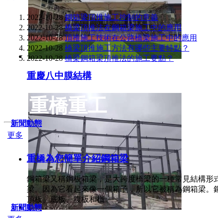
2022-10-28
鋼箱梁頂推施工控制的意義
2022-10-28
橋梁頂推法在鋼箱梁施工中的應用
2022-10-28
頂推施工技術在公路橋梁施工中的應用
2022-10-28
橋梁頂推施工方法有哪些主要特點？
2022-10-28
橋梁鋼箱梁頂推法的施工要點？
重慶八中膜結構
重橋重工
新聞動態
更多
重橋為您簡單介紹鋼箱梁
鋼箱梁又稱鋼板箱梁，是大跨度橋梁的一種常見結構形
梁。因為它看起來像一個箱子，所以它被稱為鋼箱梁。
頂板、底板、腹板和橫
新聞動態