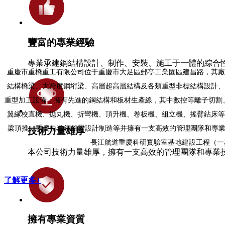
豐富的專業經驗
專業承建鋼結構設計、制作、安裝、施工于一體的綜合
重慶市重橋重工有限公司位于重慶市大足區郵亭工業園區建昌路，其廠房
結構橋梁、大跨度鋼垳梁、高層超高層結構及各類重型非標結構設計、
重型加工設備；擁有先進的鋼結構和板材生產線，其中數控等離子切割
翼緣校直機、拋丸機、折彎機、頂升機、卷板機、組立機、搖臂鉆床等
梁頂推、重慶軌道鋼箱梁設計制造等并擁有一支高效的管理團隊和專業
技術力量雄厚
長江航道重慶科研實驗室基地建設工程（一期
本公司技術力量雄厚，擁有一支高效的管理團隊和專業
了解更多+
擁有專業資質