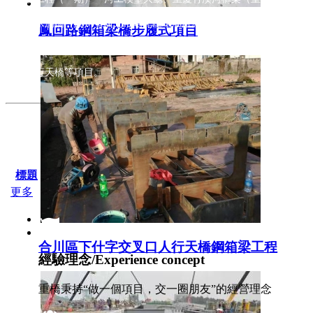
園）、水滴橋（四川省廣元市昭化區環湖旅游公路）、重慶梁平至四川
鳳回路鋼箱梁橋步履式項目
蓮樞紐工程）、廣安市廣安區蓮花橋工程、蒼溪至巴中高速公路橋項目
公園人行天橋等項目。
標題
更多
合川區下什字交叉口人行天橋鋼箱梁工程
經驗理念/Experience concept
重橋秉持“做一個項目，交一圈朋友”的經營理念