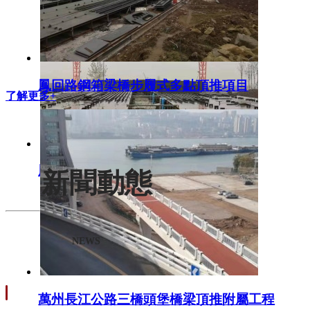
鳳回路鋼箱梁橋步履式多點頂推項目
了解更多+
鳳回路鋼箱梁橋步履式多點頂推項目
新聞動態
NEWS
萬州長江公路三橋頭堡橋梁頂推附屬工程