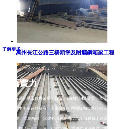
了解更多+
萬州長江公路三橋頭堡及附屬鋼箱梁工程
重橋實力
公司具有鋼結構工程專業承包資質、鋼結構制造資質；業務有：重慶鋼箱
道鋼箱梁生產制造并擁有一支高效的管理團隊和專業技術人才，近年承
T3過夜樓，重慶西站（承建外墻鋼結構，該項目獲得了建筑‘魯班獎’）
地建設工程（一期）---河工模型大廳、重慶竹溪河橋梁（重慶市北碚