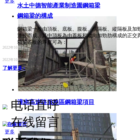
更多
水土中德智能產業制造園鋼箱梁
鋼箱梁的構成
鋼箱梁一般由頂板、底板、腹板、橫隔板、縱隔板及加
連接而成。其中頂板為由蓋板和縱向加勁肋構成的正交
箱梁各板的厚度可為：
2022年10月28日
2022年10月28日
了解更多+
电话直呼
潼南高速路服務區鋼箱梁項目
在线留言
在線留言
更多