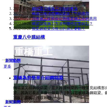
2022-10-28
鋼箱梁頂推施工控制的意義
2022-10-28
橋梁頂推法在鋼箱梁施工中的應用
2022-10-28
頂推施工技術在公路橋梁施工中的應用
2022-10-28
橋梁頂推施工方法有哪些主要特點？
2022-10-28
橋梁鋼箱梁頂推法的施工要點？
重慶八中膜結構
重橋重工
新聞動態
更多
重橋為您簡單介紹鋼箱梁
鋼箱梁又稱鋼板箱梁，是大跨度橋梁的一種常見結構形
梁。因為它看起來像一個箱子，所以它被稱為鋼箱梁。
頂板、底板、腹板和橫
新聞動態