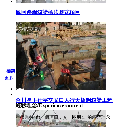
園）、水滴橋（四川省廣元市昭化區環湖旅游公路）、重慶梁平至四川
鳳回路鋼箱梁橋步履式項目
蓮樞紐工程）、廣安市廣安區蓮花橋工程、蒼溪至巴中高速公路橋項目
公園人行天橋等項目。
標題
更多
合川區下什字交叉口人行天橋鋼箱梁工程
經驗理念/Experience concept
重橋秉持“做一個項目，交一圈朋友”的經營理念