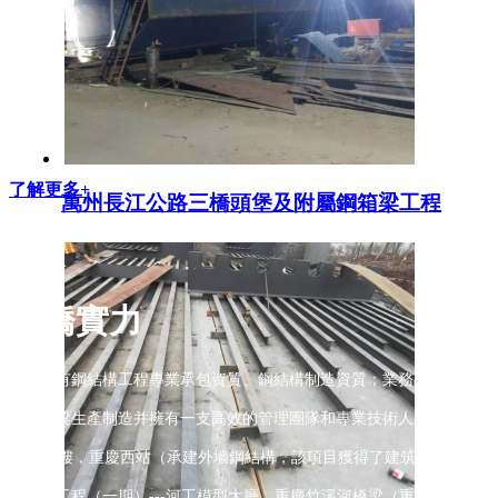
了解更多+
萬州長江公路三橋頭堡及附屬鋼箱梁工程
重橋實力
公司具有鋼結構工程專業承包資質、鋼結構制造資質；業務有：重慶鋼箱
道鋼箱梁生產制造并擁有一支高效的管理團隊和專業技術人才，近年承
T3過夜樓，重慶西站（承建外墻鋼結構，該項目獲得了建筑‘魯班獎’）
地建設工程（一期）---河工模型大廳、重慶竹溪河橋梁（重慶市北碚