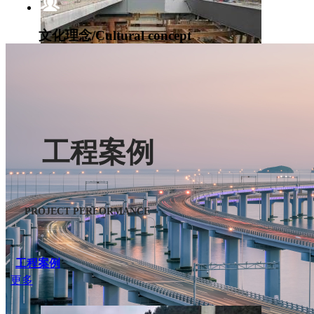
文化理念/Cultural concept
堅持“以精為本、以誠為信、以恒為贏”的文化理念
科技創新/innovation
工程案例
貴州貴陽機場高速鋼箱梁施工
建一項工程，樹一座豐碑；攜手鼎嘉，共創美好新天地
PROJECT PERFORMANCE
工程案例
更多