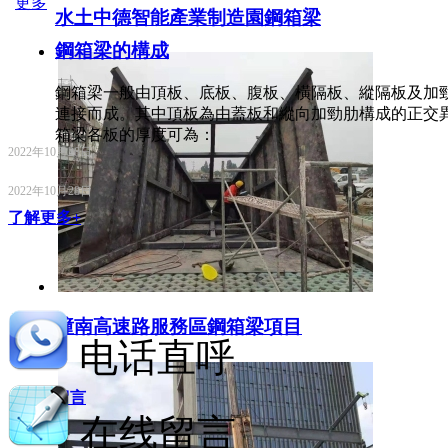
更多
水土中德智能產業制造園鋼箱梁
鋼箱梁的構成
鋼箱梁一般由頂板、底板、腹板、橫隔板、縱隔板及加
連接而成。其中頂板為由蓋板和縱向加勁肋構成的正交
箱梁各板的厚度可為：
2022年10月28日
2022年10月28日
了解更多+
潼南高速路服務區鋼箱梁項目
电话直呼
在線留言
在线留言
更多