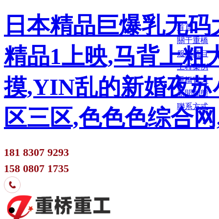
日本精品巨爆乳无码大
首頁
關于重橋
精品1上映,马背上粗
服務項目
工程案例
摸,YIN乱的新婚夜
重橋實力
新聞動態
聯系方式
区三区,色色色综合网
181 8307 9293
158 0807 1735