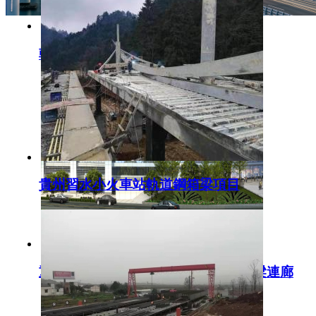
朝陽小學人行天橋鋼箱梁施工
貴州習水小火車站軌道鋼箱梁項目
重慶涪陵西站客運換乘樞紐軌道鋼箱梁連廊