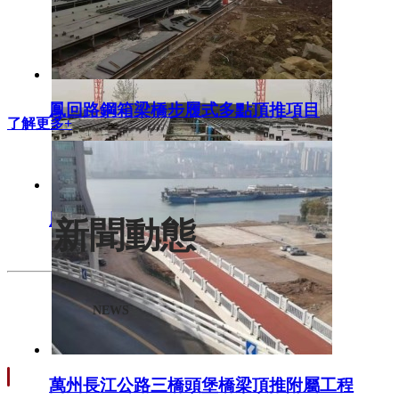
鳳回路鋼箱梁橋步履式多點頂推項目
了解更多+
鳳回路鋼箱梁橋步履式多點頂推項目
新聞動態
NEWS
萬州長江公路三橋頭堡橋梁頂推附屬工程