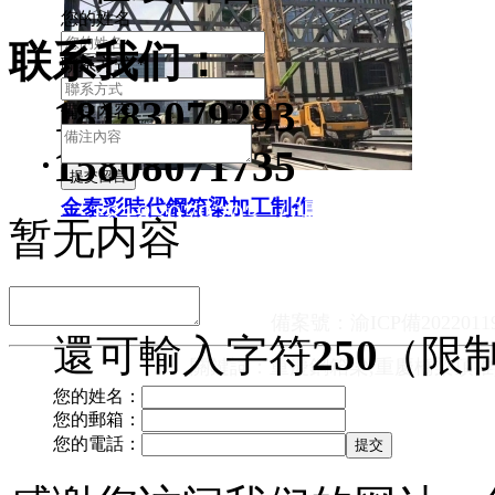
您的姓名
联系我们：
聯系方式
*
18183079293
備注內容
15808071735
金泰彩時代鋼箱梁加工制作
18183079293（張經理）1580
暂无内容
公司地址： 重慶市大足區郵
備案號：
渝ICP備2022011
還可輸入字符
250
（限制
關鍵詞：重慶鋼箱梁,重慶橋梁頂推
您的姓名：
您的郵箱：
您的電話：