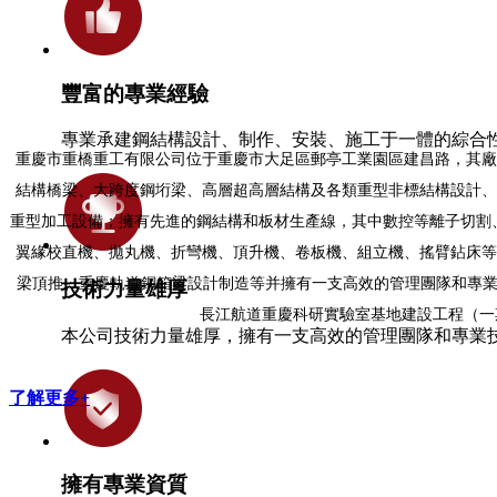
豐富的專業經驗
專業承建鋼結構設計、制作、安裝、施工于一體的綜合
重慶市重橋重工有限公司位于重慶市大足區郵亭工業園區建昌路，其廠房
結構橋梁、大跨度鋼垳梁、高層超高層結構及各類重型非標結構設計、
重型加工設備；擁有先進的鋼結構和板材生產線，其中數控等離子切割
翼緣校直機、拋丸機、折彎機、頂升機、卷板機、組立機、搖臂鉆床等
梁頂推、重慶軌道鋼箱梁設計制造等并擁有一支高效的管理團隊和專業
技術力量雄厚
長江航道重慶科研實驗室基地建設工程（一期
本公司技術力量雄厚，擁有一支高效的管理團隊和專業
了解更多+
擁有專業資質