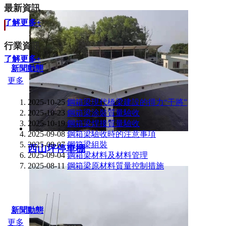
最新資訊
了解更多+
行業資訊
了解更多+
新聞動態
更多
2025-10-25
鋼箱梁現代橋梁建設的得力“干將”
2025-10-23
鋼箱梁涂裝質量驗收
2025-10-19
鋼箱梁焊接質量驗收
2025-09-08
鋼箱梁驗收時的注意事項
2025-09-07
鋼箱梁組裝
西山坪停車棚
2025-09-04
鋼箱梁材料及材料管理
2025-08-11
鋼箱梁原材料質量控制措施
新聞動態
更多