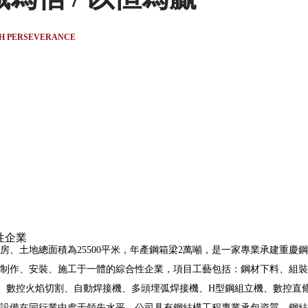
TH PERSEVERANCE
性企業
、土地總面積為25500平米，年產鋼箱梁2萬噸，是一家專業承建重慶
制作、安裝、施工于一體的綜合性企業，項目工藝包括：鋼材下料、組裝
、數控火焰切割、自動焊接機、多頭埋弧焊接機、H型鋼組立機、數控直
設備在同行業中處于領先水平。
公司具有鋼結構工程專業承包資質、鋼結