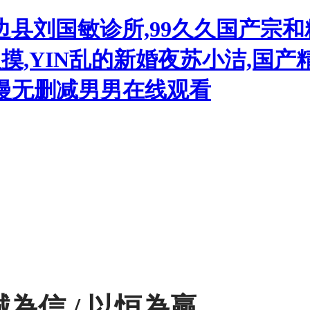
县刘国敏诊所,99久久国产宗和
摸,YIN乱的新婚夜苏小洁,国
动漫无删减男男在线观看
誠為信 / 以恒為贏