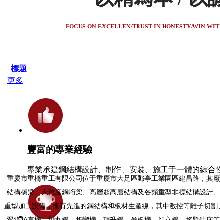
FOCUS ON EXCELLEN/TRUST IN HONESTY/WIN WI
標題
更多
豐富的專業經驗
專業承建鋼結構設計、制作、安裝、施工于一體的綜合
重慶市重橋重工有限公司位于重慶市大足區郵亭工業園區建昌路，其廠房
結構橋梁、大跨度鋼垳梁、高層超高層結構及各類重型非標結構設計、
重型加工設備；擁有先進的鋼結構和板材生產線，其中數控等離子切割
翼緣校直機、拋丸機、折彎機、頂升機、卷板機、組立機、搖臂鉆床等