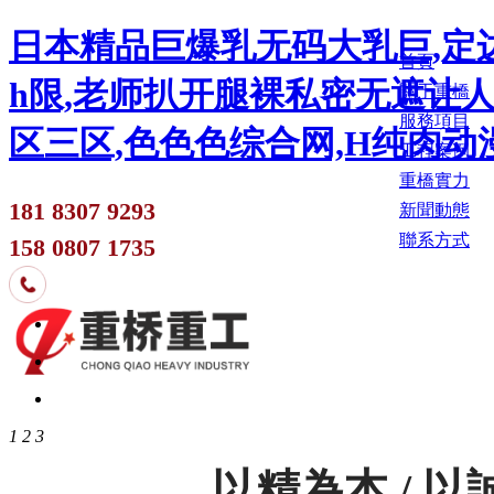
日本精品巨爆乳无码大乳巨,定边
首頁
h限,老师扒开腿裸私密无遮让人
關于重橋
服務項目
区三区,色色色综合网,H纯肉
工程案例
重橋實力
181 8307 9293
新聞動態
聯系方式
158 0807 1735
1
2
3
以精為本 / 以