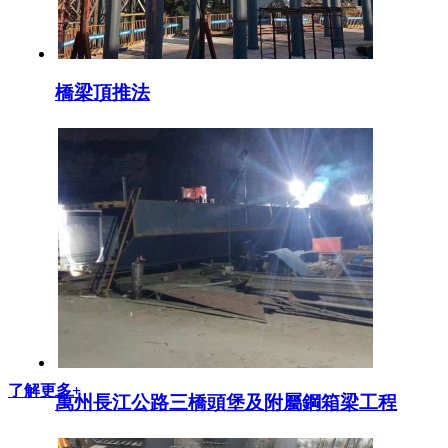
橋梁頂推法
了解更多+
萬州長江公路三橋頭堡及附屬鋼箱梁工程