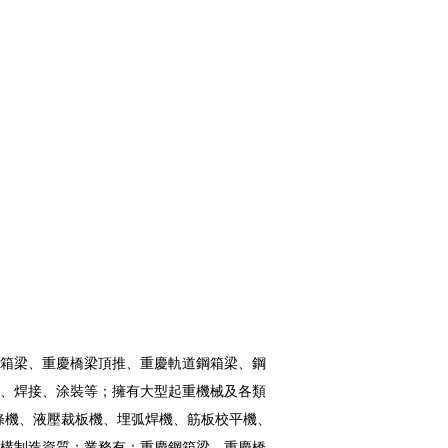
鋼箱梁、重慶橋梁頂推、重慶軌道鋼箱梁、鋼
、焊接、涂裝等；擁有大型起重機械及各類
條機、液壓裁板機、埋弧焊機、筋板校平機、
構制造資質；業務有：重慶鋼箱梁、重慶橋