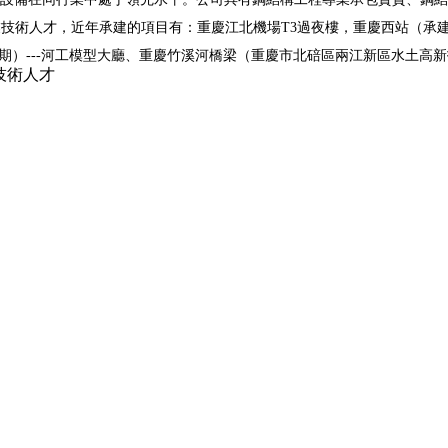
技術人才，近年承建的項目有：重慶江北機場T3過夜樓，重慶西站（承建
）---河工模型大廳、重慶竹溪河橋梁（重慶市北碚區兩江新區水土高新技術
技術人才