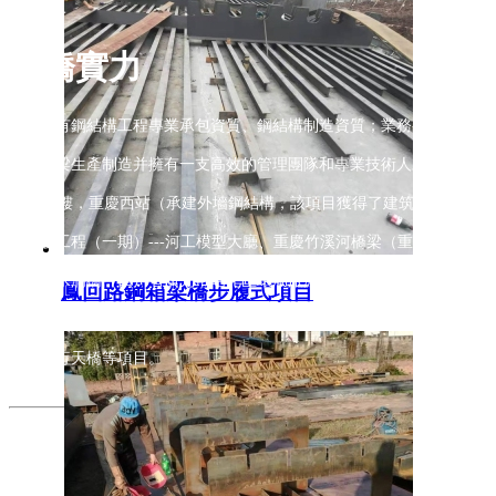
重橋實力
公司具有鋼結構工程專業承包資質、鋼結構制造資質；業務有：重慶鋼箱
道鋼箱梁生產制造并擁有一支高效的管理團隊和專業技術人才，近年承
T3過夜樓，重慶西站（承建外墻鋼結構，該項目獲得了建筑‘魯班獎’）
地建設工程（一期）---河工模型大廳、重慶竹溪河橋梁（重慶市北碚
園）、水滴橋（四川省廣元市昭化區環湖旅游公路）、重慶梁平至四川
鳳回路鋼箱梁橋步履式項目
蓮樞紐工程）、廣安市廣安區蓮花橋工程、蒼溪至巴中高速公路橋項目
公園人行天橋等項目。