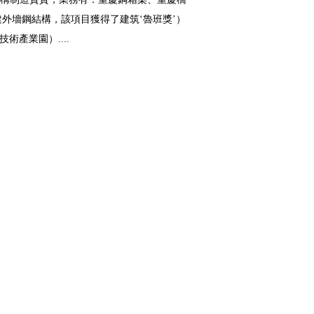
外墻鋼結構，該項目獲得了建筑‘魯班獎’）
產業園）....