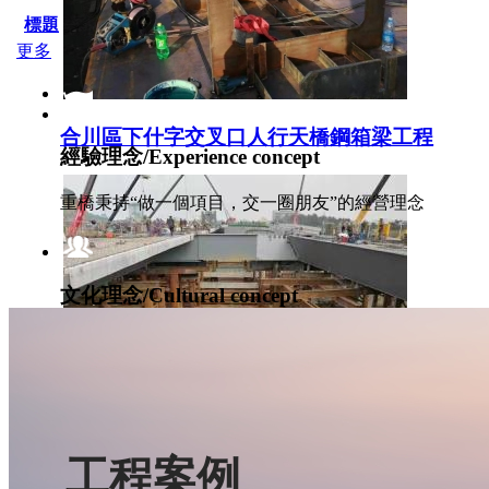
標題
更多
合川區下什字交叉口人行天橋鋼箱梁工程
經驗理念/Experience concept
重橋秉持“做一個項目，交一圈朋友”的經營理念
文化理念/Cultural concept
堅持“以精為本、以誠為信、以恒為贏”的文化理念
科技創新/innovation
工程案例
貴州貴陽機場高速鋼箱梁施工
建一項工程，樹一座豐碑；攜手鼎嘉，共創美好新天地